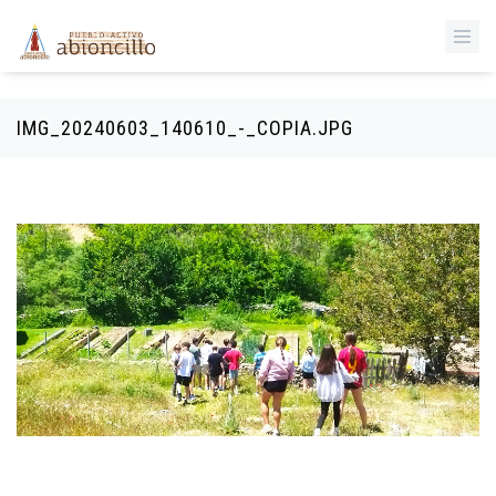
‹
Pasar al contenido principal
IMG_20240603_140610_-_COPIA.JPG