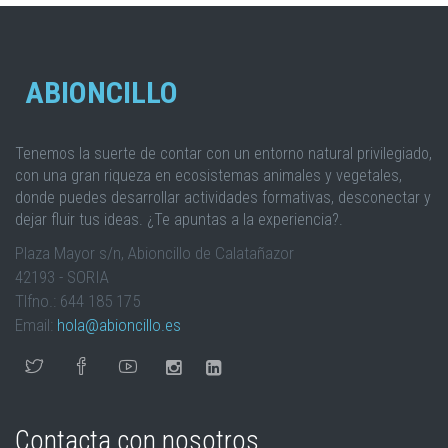
ABIONCILLO
Tenemos la suerte de contar con un entorno natural privilegiado,
con una gran riqueza en ecosistemas animales y vegetales,
donde puedes desarrollar actividades formativas, desconectar y
dejar fluir tus ideas. ¿Te apuntas a la experiencia?.
Plaza Mayor s/n, Abioncillo de Calatañazor
42193 - SORIA
Tlfno.: 644 185 175
Email:
hola@abioncillo.es
Contacta con nosotros