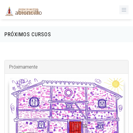
‹
Pasar al contenido principal
PRÓXIMOS CURSOS
Próximamente
gemini_generated_image_lgnskdlgnskdlgns.png