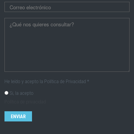
Correo electrónico
*
Cúentanos
*
He leído y acepto la Política de Privacidad
*
Si, la acepto
Política de privacidad
CAPTCHA
Esta