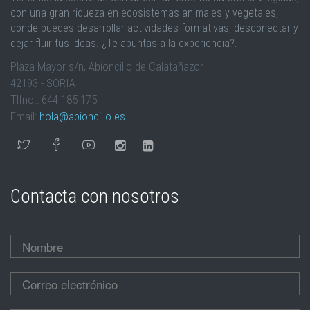
y
con una gran riqueza en ecosistemas animales y vegetales,
prevenir
donde puedes desarrollar actividades formativas, desconectar y
envíos
dejar fluir tus ideas. ¿Te apuntas a la experiencia?.
de
Plaza Mayor s/n, Abioncillo de Calatañazor
spam
42193 - SORIA
automatizado.
Tlfno.: 644 185 175
Email:
hola@abioncillo.es
Contacta con nosotros
Nombre
*
Correo electrónico
*